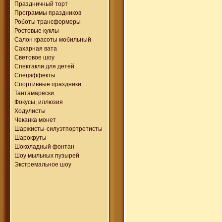
Праздничный торт
Программы праздников
Роботы трансформеры
Ростовые куклы
Салон красоты мобильный
Сахарная вата
Световое шоу
Спектакли для детей
Спецэффекты
Спортивные праздники
Тантамарески
Фокусы, иллюзия
Ходулисты
Чеканка монет
Шаржисты-силуэтпортретисты
Шарокруты
Шоколадный фонтан
Шоу мыльных пузырей
Экстремальное шоу