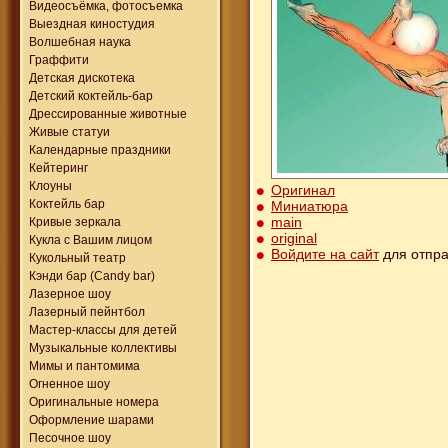
Видеосъёмка, фотосъемка
Выездная киностудия
Волшебная наука
Граффити
Детская дискотека
Детский коктейль-бар
Дрессированные животные
Живые статуи
Календарные праздники
Кейтеринг
Клоуны
Оригинал
Коктейль бар
Миниатюра
main
Кривые зеркала
original
Кукла с Вашим лицом
Войдите на сайт
для отпра
Кукольный театр
Кэнди бар (Candy bar)
Лазерное шоу
Лазерный пейнтбол
Мастер-классы для детей
Музыкальные коллективы
Мимы и пантомима
Огненное шоу
Оригинальные номера
Оформление шарами
Песочное шоу