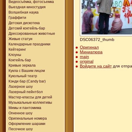
Видеосъёмка, фотосъемка
Выездная киностудия
Волшебная наука
Граффити
Детская дискотека
Детский коктейль-бар
Дрессированные животные
Живые статуи
DSC06372_thumb
Календарные праздники
Оригинал
Кейтеринг
Миниатюра
Клоуны
main
Коктейль бар
original
Кривые зеркала
Войдите на сайт
для отпра
Кукла с Вашим лицом
Кукольный театр
Кэнди бар (Candy bar)
Лазерное шоу
Лазерный пейнтбол
Мастер-классы для детей
Музыкальные коллективы
Мимы и пантомима
Огненное шоу
Оригинальные номера
Оформление шарами
Песочное шоу