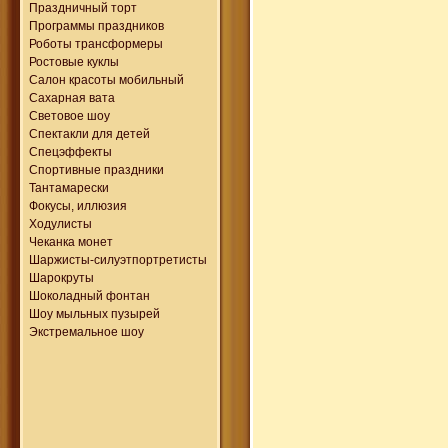
Праздничный торт
Программы праздников
Роботы трансформеры
Ростовые куклы
Салон красоты мобильный
Сахарная вата
Световое шоу
Спектакли для детей
Спецэффекты
Спортивные праздники
Тантамарески
Фокусы, иллюзия
Ходулисты
Чеканка монет
Шаржисты-силуэтпортретисты
Шарокруты
Шоколадный фонтан
Шоу мыльных пузырей
Экстремальное шоу