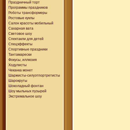
Праздничный торт
Программы праздников
Роботы трансформеры
Ростовые куклы
Салон красоты мобильный
Сахарная вата
Световое шоу
Спектакли для детей
Спецэффекты
Спортивные праздники
Тантамарески
Фокусы, иллюзия
Ходулисты
Чеканка монет
Шаржисты-силуэтпортретисты
Шарокруты
Шоколадный фонтан
Шоу мыльных пузырей
Экстремальное шоу