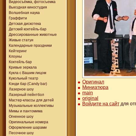
Видеосъёмка, фотосъемка
Выездная киностудия
Волшебная наука
Граффити
Детская дискотека
Детский коктейль-бар
Дрессированные животные
Живые статуи
Календарные праздники
Кейтеринг
Клоуны
Коктейль бар
Кривые зеркала
Кукла с Вашим лицом
Кукольный театр
Оригинал
Кэнди бар (Candy bar)
Миниатюра
Лазерное шоу
main
Лазерный пейнтбол
original
Мастер-классы для детей
Войдите на сайт
для от
Музыкальные коллективы
Мимы и пантомима
Огненное шоу
Оригинальные номера
Оформление шарами
Песочное шоу