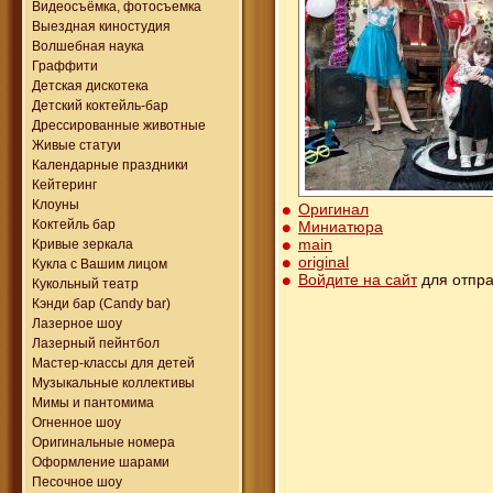
Видеосъёмка, фотосъемка
Выездная киностудия
Волшебная наука
Граффити
Детская дискотека
Детский коктейль-бар
Дрессированные животные
Живые статуи
Календарные праздники
Кейтеринг
Клоуны
Оригинал
Коктейль бар
Миниатюра
main
Кривые зеркала
original
Кукла с Вашим лицом
Войдите на сайт
для отпра
Кукольный театр
Кэнди бар (Candy bar)
Лазерное шоу
Лазерный пейнтбол
Мастер-классы для детей
Музыкальные коллективы
Мимы и пантомима
Огненное шоу
Оригинальные номера
Оформление шарами
Песочное шоу