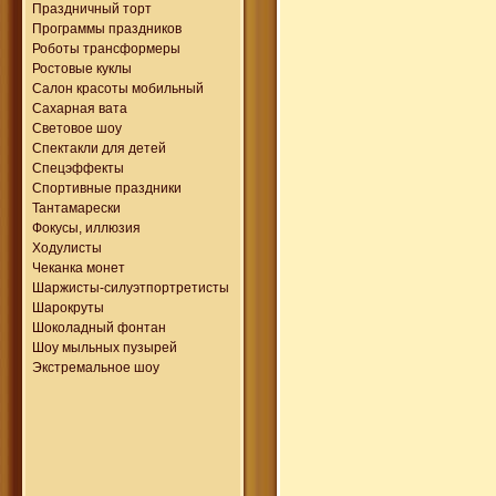
Праздничный торт
Программы праздников
Роботы трансформеры
Ростовые куклы
Салон красоты мобильный
Сахарная вата
Световое шоу
Спектакли для детей
Спецэффекты
Спортивные праздники
Тантамарески
Фокусы, иллюзия
Ходулисты
Чеканка монет
Шаржисты-силуэтпортретисты
Шарокруты
Шоколадный фонтан
Шоу мыльных пузырей
Экстремальное шоу