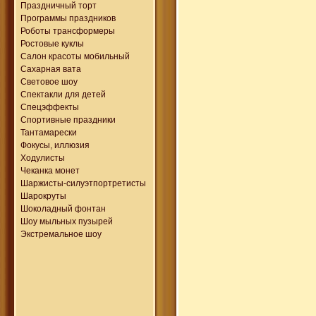
Праздничный торт
Программы праздников
Роботы трансформеры
Ростовые куклы
Салон красоты мобильный
Сахарная вата
Световое шоу
Спектакли для детей
Спецэффекты
Спортивные праздники
Тантамарески
Фокусы, иллюзия
Ходулисты
Чеканка монет
Шаржисты-силуэтпортретисты
Шарокруты
Шоколадный фонтан
Шоу мыльных пузырей
Экстремальное шоу