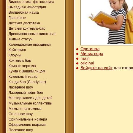
Видеосъёмка, фотосъемка
Выездная киностудия
Волшебная наука
Граффити
Детская дискотека
Детский коктейль-бар
Дрессированные животные
Живые статуи
Календарные праздники
Оригинал
Кейтеринг
Миниатюра
Клоуны
main
Коктейль бар
original
Кривые зеркала
Войдите на сайт
для отпра
Кукла с Вашим лицом
Кукольный театр
Кэнди бар (Candy bar)
Лазерное шоу
Лазерный пейнтбол
Мастер-классы для детей
Музыкальные коллективы
Мимы и пантомима
Огненное шоу
Оригинальные номера
Оформление шарами
Песочное шоу