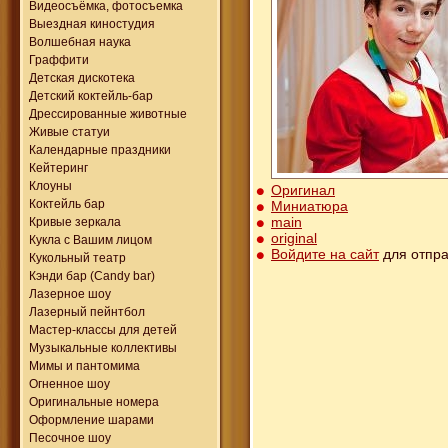
Видеосъёмка, фотосъемка
Выездная киностудия
Волшебная наука
Граффити
Детская дискотека
Детский коктейль-бар
Дрессированные животные
Живые статуи
Календарные праздники
Кейтеринг
Клоуны
Оригинал
Коктейль бар
Миниатюра
main
Кривые зеркала
original
Кукла с Вашим лицом
Войдите на сайт
для отпра
Кукольный театр
Кэнди бар (Candy bar)
Лазерное шоу
Лазерный пейнтбол
Мастер-классы для детей
Музыкальные коллективы
Мимы и пантомима
Огненное шоу
Оригинальные номера
Оформление шарами
Песочное шоу