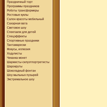
Праздничный торт
Программы праздников
Роботы трансформеры
Ростовые куклы
Салон красоты мобильный
Сахарная вата
Световое шоу
Спектакли для детей
Спецэффекты
Спортивные праздники
Тантамарески
Фокусы, иллюзия
Ходулисты
Чеканка монет
Шаржисты-силуэтпортретисты
Шарокруты
Шоколадный фонтан
Шоу мыльных пузырей
Экстремальное шоу