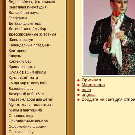
Видеосъёмка, фотосъемка
Выездная киностудия
Волшебная наука
Граффити
Детская дискотека
Детский коктейль-бар
Дрессированные животные
Живые статуи
Календарные праздники
Кейтеринг
Клоуны
Коктейль бар
Кривые зеркала
Кукла с Вашим лицом
Кукольный театр
Оригинал
Кэнди бар (Candy bar)
Миниатюра
Лазерное шоу
main
original
Лазерный пейнтбол
Войдите на сайт
для отпра
Мастер-классы для детей
Музыкальные коллективы
Мимы и пантомима
Огненное шоу
Оригинальные номера
Оформление шарами
Песочное шоу