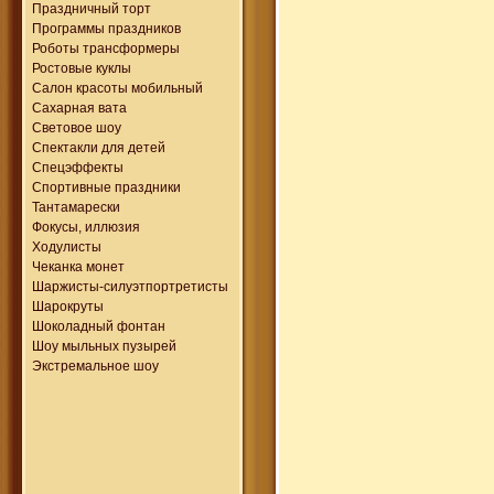
Праздничный торт
Программы праздников
Роботы трансформеры
Ростовые куклы
Салон красоты мобильный
Сахарная вата
Световое шоу
Спектакли для детей
Спецэффекты
Спортивные праздники
Тантамарески
Фокусы, иллюзия
Ходулисты
Чеканка монет
Шаржисты-силуэтпортретисты
Шарокруты
Шоколадный фонтан
Шоу мыльных пузырей
Экстремальное шоу