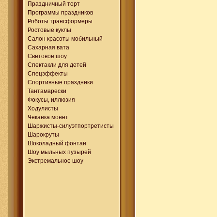
Праздничный торт
Программы праздников
Роботы трансформеры
Ростовые куклы
Салон красоты мобильный
Сахарная вата
Световое шоу
Спектакли для детей
Спецэффекты
Спортивные праздники
Тантамарески
Фокусы, иллюзия
Ходулисты
Чеканка монет
Шаржисты-силуэтпортретисты
Шарокруты
Шоколадный фонтан
Шоу мыльных пузырей
Экстремальное шоу