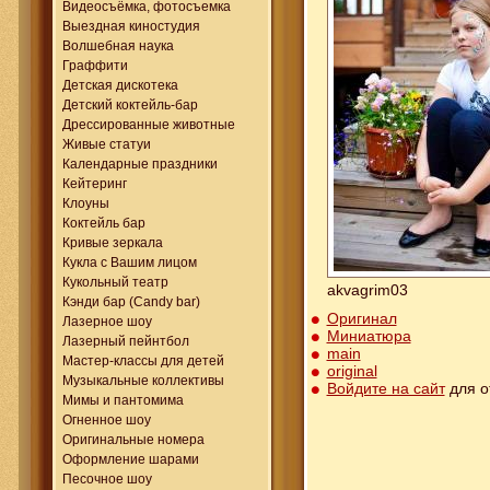
Видеосъёмка, фотосъемка
Выездная киностудия
Волшебная наука
Граффити
Детская дискотека
Детский коктейль-бар
Дрессированные животные
Живые статуи
Календарные праздники
Кейтеринг
Клоуны
Коктейль бар
Кривые зеркала
Кукла с Вашим лицом
Кукольный театр
akvagrim03
Кэнди бар (Candy bar)
Оригинал
Лазерное шоу
Миниатюра
Лазерный пейнтбол
main
Мастер-классы для детей
original
Музыкальные коллективы
Войдите на сайт
для о
Мимы и пантомима
Огненное шоу
Оригинальные номера
Оформление шарами
Песочное шоу