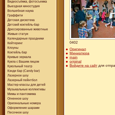
Видеосъёмка, фотосъемка
Выездная киностудия
Волшебная наука
Граффити
Детская дискотека
Детский коктейль-бар
Дрессированные животные
Живые статуи
Календарные праздники
0402
Кейтеринг
Клоуны
Оригинал
Коктейль бар
Миниатюра
main
Кривые зеркала
original
Кукла с Вашим лицом
Войдите на сайт
для отпра
Кукольный театр
Кэнди бар (Candy bar)
Лазерное шоу
Лазерный пейнтбол
Мастер-классы для детей
Музыкальные коллективы
Мимы и пантомима
Огненное шоу
Оригинальные номера
Оформление шарами
Песочное шоу