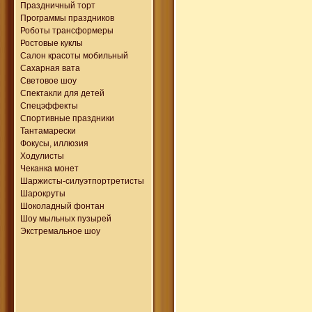
Праздничный торт
Программы праздников
Роботы трансформеры
Ростовые куклы
Салон красоты мобильный
Сахарная вата
Световое шоу
Спектакли для детей
Спецэффекты
Спортивные праздники
Тантамарески
Фокусы, иллюзия
Ходулисты
Чеканка монет
Шаржисты-силуэтпортретисты
Шарокруты
Шоколадный фонтан
Шоу мыльных пузырей
Экстремальное шоу