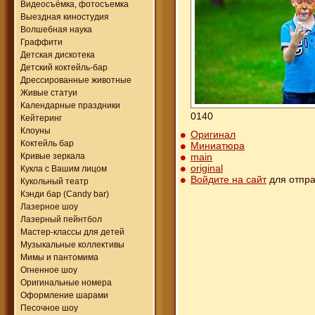
Видеосъёмка, фотосъемка
Выездная киностудия
Волшебная наука
Граффити
Детская дискотека
Детский коктейль-бар
Дрессированные животные
Живые статуи
Календарные праздники
0140
Кейтеринг
Клоуны
Оригинал
Коктейль бар
Миниатюра
main
Кривые зеркала
original
Кукла с Вашим лицом
Войдите на сайт
для отпра
Кукольный театр
Кэнди бар (Candy bar)
Лазерное шоу
Лазерный пейнтбол
Мастер-классы для детей
Музыкальные коллективы
Мимы и пантомима
Огненное шоу
Оригинальные номера
Оформление шарами
Песочное шоу