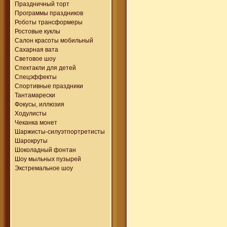
Праздничный торт
Программы праздников
Роботы трансформеры
Ростовые куклы
Салон красоты мобильный
Сахарная вата
Световое шоу
Спектакли для детей
Спецэффекты
Спортивные праздники
Тантамарески
Фокусы, иллюзия
Ходулисты
Чеканка монет
Шаржисты-силуэтпортретисты
Шарокруты
Шоколадный фонтан
Шоу мыльных пузырей
Экстремальное шоу