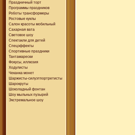
Праздничный торт
Программы праздников
Роботы трансформеры
Ростовые куклы
Салон красоты мобильный
Сахарная вата
Световое шоу
Спектакли для детей
Спецэффекты
Спортивные праздники
Тантамарески
Фокусы, иллюзия
Ходулисты
Чеканка монет
Шаржисты-силуэтпортретисты
Шарокруты
Шоколадный фонтан
Шоу мыльных пузырей
Экстремальное шоу