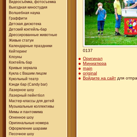
Видеосъёмка, фотосъемка
Выездная киностудия
Волшебная наука
Граффити
Детская дискотека
Детский коктейль-бар
Дрессированные животные
Живые статуи
Календарные праздники
0137
Кейтеринг
Клоуны
Оригинал
Коктейль бар
Миниатюра
main
Кривые зеркала
original
Кукла с Вашим лицом
Войдите на сайт
для отпра
Кукольный театр
Кэнди бар (Candy bar)
Лазерное шоу
Лазерный пейнтбол
Мастер-классы для детей
Музыкальные коллективы
Мимы и пантомима
Огненное шоу
Оригинальные номера
Оформление шарами
Песочное шоу