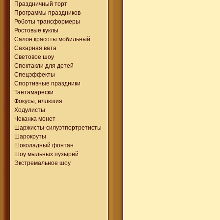
Праздничный торт
Программы праздников
Роботы трансформеры
Ростовые куклы
Салон красоты мобильный
Сахарная вата
Световое шоу
Спектакли для детей
Спецэффекты
Спортивные праздники
Тантамарески
Фокусы, иллюзия
Ходулисты
Чеканка монет
Шаржисты-силуэтпортретисты
Шарокруты
Шоколадный фонтан
Шоу мыльных пузырей
Экстремальное шоу