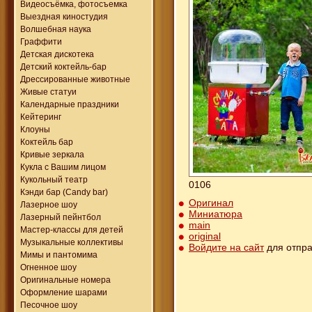
Видеосъёмка, фотосъемка
Выездная киностудия
Волшебная наука
Граффити
Детская дискотека
Детский коктейль-бар
Дрессированные животные
Живые статуи
Календарные праздники
Кейтеринг
Клоуны
Коктейль бар
Кривые зеркала
Кукла с Вашим лицом
Кукольный театр
0106
Кэнди бар (Candy bar)
Оригинал
Лазерное шоу
Миниатюра
Лазерный пейнтбол
main
Мастер-классы для детей
original
Музыкальные коллективы
Войдите на сайт
для отпра
Мимы и пантомима
Огненное шоу
Оригинальные номера
Оформление шарами
Песочное шоу